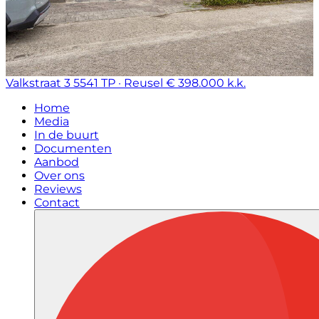
Valkstraat 3
5541 TP · Reusel
€ 398.000 k.k.
Home
Media
In de buurt
Documenten
Aanbod
Over ons
Reviews
Contact